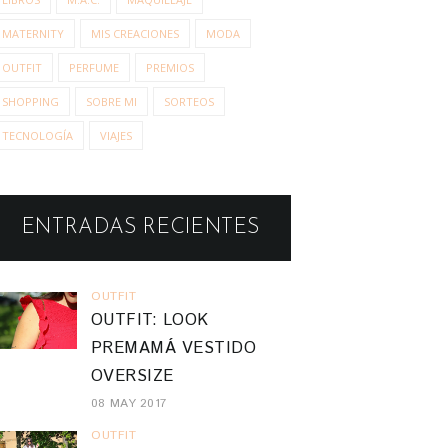
MATERNITY
MIS CREACIONES
MODA
OUTFIT
PERFUME
PREMIOS
SHOPPING
SOBRE MI
SORTEOS
TECNOLOGÍA
VIAJES
ENTRADAS RECIENTES
OUTFIT
OUTFIT: LOOK
PREMAMÁ VESTIDO
OVERSIZE
08 MAY 2017
OUTFIT