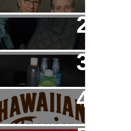
Child
Tip: Cuidado con las
Sneakers de HAKEI
Beauty: Mi "Rutina" Facial
Haul: Dúo de Productos
Hawaiian Tropic para el
Veranito