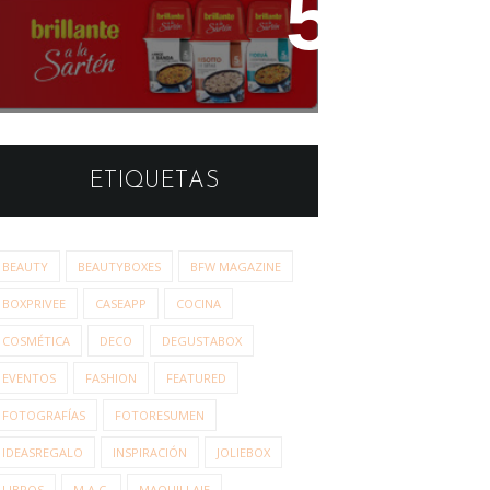
Estudio de Opinión: Brillante
a la Sartén
ETIQUETAS
BEAUTY
BEAUTYBOXES
BFW MAGAZINE
BOXPRIVEE
CASEAPP
COCINA
COSMÉTICA
DECO
DEGUSTABOX
EVENTOS
FASHION
FEATURED
FOTOGRAFÍAS
FOTORESUMEN
IDEASREGALO
INSPIRACIÓN
JOLIEBOX
LIBROS
M.A.C.
MAQUILLAJE