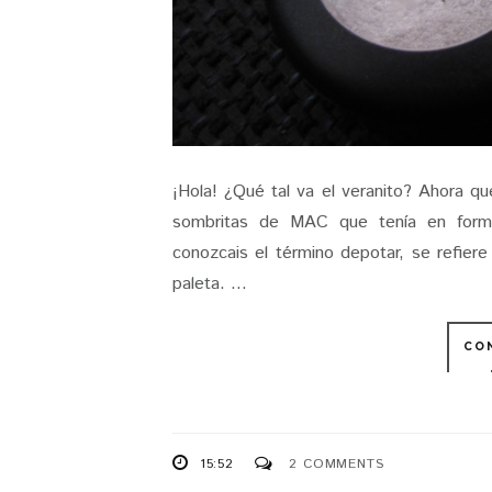
¡Hola! ¿Qué tal va el veranito? Ahora q
sombritas de MAC que tenía en format
conozcais el término depotar, se refiere
paleta. ...
CO
15:52
2 COMMENTS