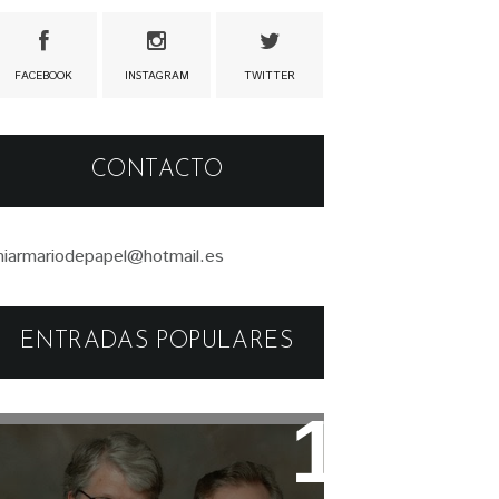
FACEBOOK
INSTAGRAM
TWITTER
CONTACTO
iarmariodepapel@hotmail.es
ENTRADAS POPULARES
Libros: Serie Pendergast de
Douglas Preston y Lincoln