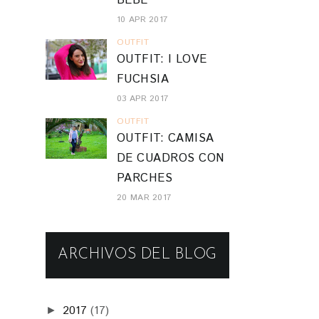
OUTFIT: I LOVE
FUCHSIA
03 APR 2017
OUTFIT
OUTFIT: CAMISA
DE CUADROS CON
PARCHES
20 MAR 2017
ARCHIVOS DEL BLOG
2017
(17)
►
2016
(92)
▼
diciembre
(5)
►