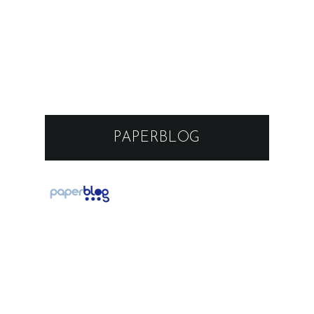
PAPERBLOG
Template Created By :
ThemeXpose
. All Rights Reserved.
BACK TO TOP