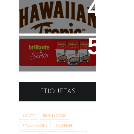
Estudio de Opinión:
Brillante a la Sartén
ETIQUETAS
BEAUTY
BEAUTYBOXES
BFW MAGAZINE
BOXPRIVEE
CASEAPP
COCINA
COSMÉTICA
DECO
DEGUSTABOX
EVENTOS
FASHION
FEATURED