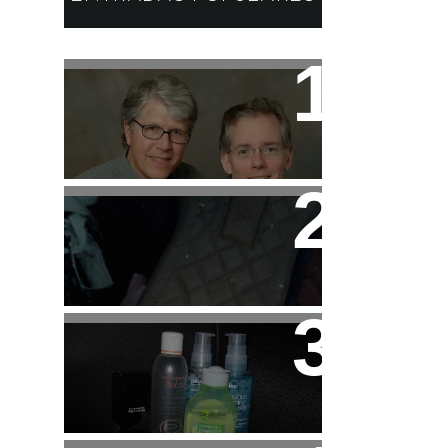
Libros: Serie
Pendergast de Douglas
Preston y Lincoln Child
Tip: Cuidado con las
Sneakers de HAKEI
Beauty: Mi "Rutina"
Facial
Haul: Dúo de Productos
Hawaiian Tropic para el
Veranito