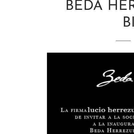
BEDA HE
B