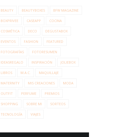
BEAUTY
BEAUTYBOXES
BFW MAGAZINE
BOXPRIVEE
CASEAPP
COCINA
COSMÉTICA
DECO
DEGUSTABOX
EVENTOS
FASHION
FEATURED
FOTOGRAFÍAS
FOTORESUMEN
IDEASREGALO
INSPIRACIÓN
JOLIEBOX
LIBROS
M.A.C.
MAQUILLAJE
MATERNITY
MIS CREACIONES
MODA
OUTFIT
PERFUME
PREMIOS
SHOPPING
SOBRE MI
SORTEOS
TECNOLOGÍA
VIAJES