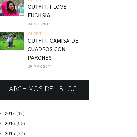
OUTFIT: I LOVE
FUCHSIA
03 APR 2017
OUTFIT
OUTFIT: CAMISA DE
CUADROS CON
PARCHES
20 MAR 2017
ARCHIVOS DEL BLOG
2017
(17)
►
2016
(92)
►
2015
(37)
►