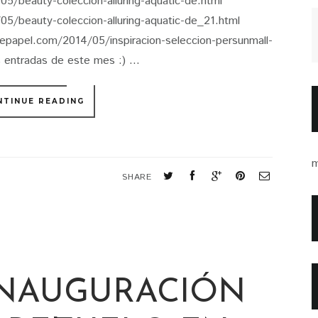
/beauty-coleccion-alluring-aquatic-de.html
5/beauty-coleccion-alluring-aquatic-de_21.html
pel.com/2014/05/inspiracion-seleccion-persunmall-
 entradas de este mes :) ...
NTINUE READING
m
SHARE
INAUGURACIÓN