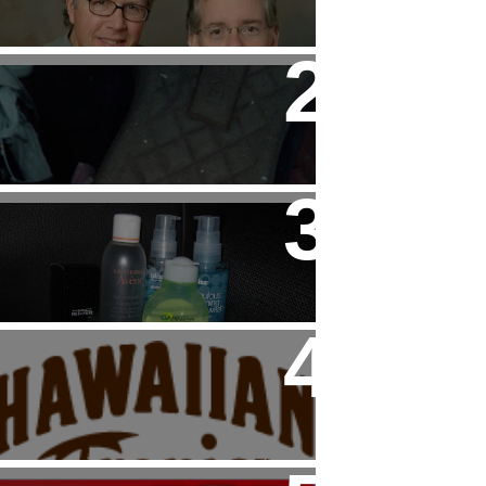
Child
Tip: Cuidado con las
Sneakers de HAKEI
Beauty: Mi "Rutina" Facial
Haul: Dúo de Productos
Hawaiian Tropic para el
Veranito