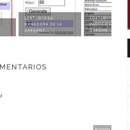
EO: Y LA
SORTEO:
DORA DE LA
PARTICIPANTES SORTEO
SORT
ANT...
GARGAN...
SORT
OMENTARIOS
23
Responder