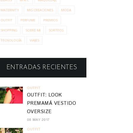
MATERNITY
MIS CREACIONES
MODA
OUTFIT
PERFUME
PREMIOS
SHOPPING
SOBRE MI
SORTEOS
TECNOLOGÍA
VIAJES
ENTRADAS RECIENTES
OUTFIT
OUTFIT: LOOK
PREMAMÁ VESTIDO
OVERSIZE
08 MAY 2017
OUTFIT