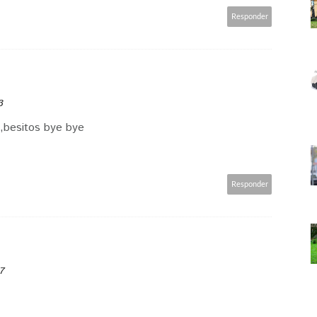
Responder
3
,,besitos bye bye
Responder
37