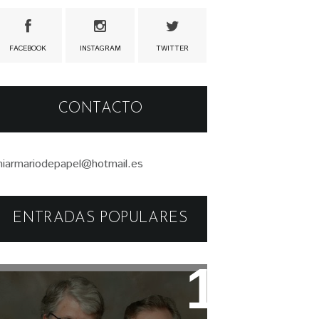
FACEBOOK
INSTAGRAM
TWITTER
CONTACTO
iarmariodepapel@hotmail.es
ENTRADAS POPULARES
Libros: Serie Pendergast de
Douglas Preston y Lincoln