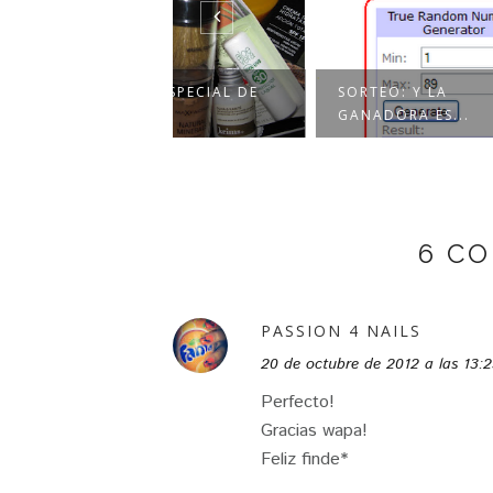
SORT
O ESPECIAL DE
SORTEO: Y LA
GANA
NO
GANADORA ES...
GARG
6 C
PASSION 4 NAILS
20 de octubre de 2012 a las 13:
Perfecto!
Gracias wapa!
Feliz finde*