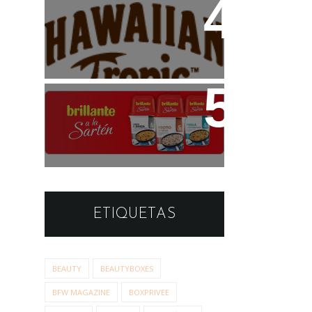
Haul: Dúo de Productos
Hawaiian Tropic para el
Veranito
Estudio de Opinión:
Brillante a la Sartén
ETIQUETAS
BEAUTY
BEAUTYBOXES
BFW MAGAZINE
BOXPRIVEE