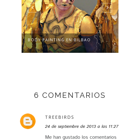
BODY PAINTING EN BILBAO
SELV
BILB
6 COMENTARIOS
TREEBIRDS
24 de septiembre de 2013 a las 11:27
Me han gustado los comentarios