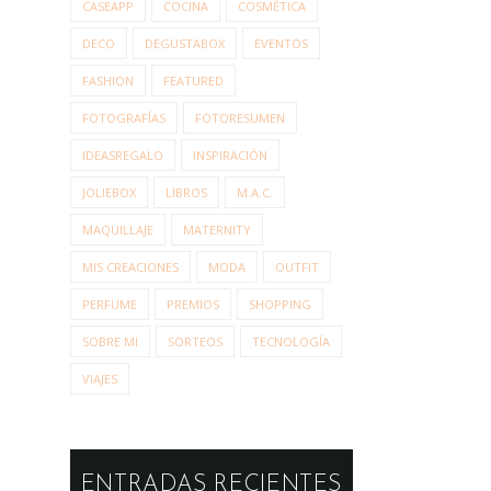
CASEAPP
COCINA
COSMÉTICA
DECO
DEGUSTABOX
EVENTOS
FASHION
FEATURED
FOTOGRAFÍAS
FOTORESUMEN
IDEASREGALO
INSPIRACIÓN
JOLIEBOX
LIBROS
M.A.C.
MAQUILLAJE
MATERNITY
MIS CREACIONES
MODA
OUTFIT
PERFUME
PREMIOS
SHOPPING
SOBRE MI
SORTEOS
TECNOLOGÍA
VIAJES
ENTRADAS RECIENTES