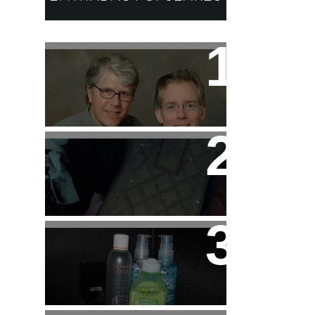
Libros: Serie
Pendergast de Douglas
Preston y Lincoln Child
Tip: Cuidado con las
Sneakers de HAKEI
Beauty: Mi "Rutina"
Facial