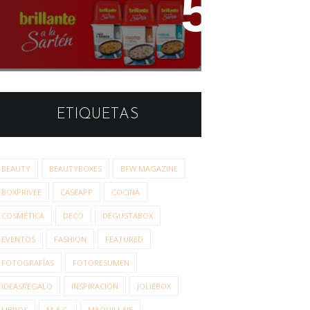
Estudio de Opinión: Brillante
a la Sartén
ETIQUETAS
BEAUTY
BEAUTYBOXES
BFW MAGAZINE
BOXPRIVEE
CASEAPP
COCINA
COSMÉTICA
DECO
DEGUSTABOX
EVENTOS
FASHION
FEATURED
FOTOGRAFÍAS
FOTORESUMEN
IDEASREGALO
INSPIRACIÓN
JOLIEBOX
LIBROS
M.A.C.
MAQUILLAJE