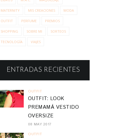
MATERNITY
MIS CREACIONES
MODA
OUTFIT
PERFUME
PREMIOS
SHOPPING
SOBRE MI
SORTEOS
TECNOLOGÍA
VIAJES
ENTRADAS RECIENTES
OUTFIT
OUTFIT: LOOK
PREMAMÁ VESTIDO
OVERSIZE
08 MAY 2017
OUTFIT