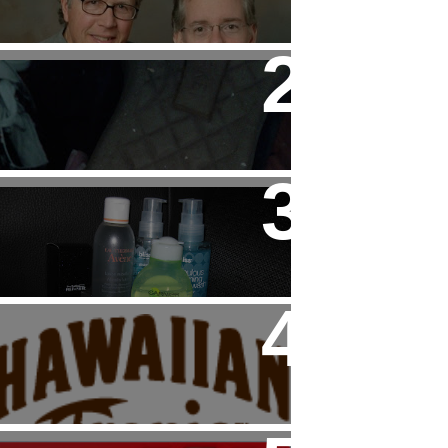
Child
Tip: Cuidado con las
Sneakers de HAKEI
Beauty: Mi "Rutina" Facial
Haul: Dúo de Productos
Hawaiian Tropic para el
Veranito