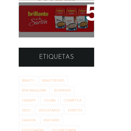
Estudio de Opinión:
Brillante a la Sartén
ETIQUETAS
BEAUTY
BEAUTYBOXES
BFW MAGAZINE
BOXPRIVEE
CASEAPP
COCINA
COSMÉTICA
DECO
DEGUSTABOX
EVENTOS
FASHION
FEATURED
FOTOGRAFÍAS
FOTORESUMEN