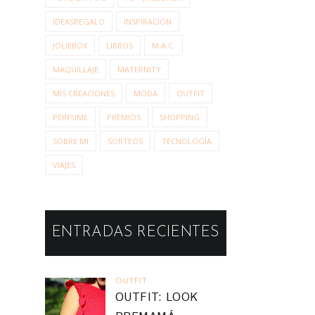
IDEASREGALO
INSPIRACIÓN
JOLIEBOX
LIBROS
M.A.C.
MAQUILLAJE
MATERNITY
MIS CREACIONES
MODA
OUTFIT
PERFUME
PREMIOS
SHOPPING
SOBRE MI
SORTEOS
TECNOLOGÍA
VIAJES
ENTRADAS RECIENTES
OUTFIT
OUTFIT: LOOK