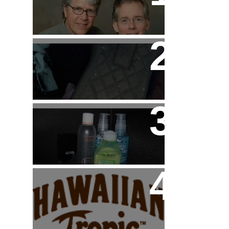
Pendergast de Douglas
Preston y Lincoln Child
Tip: Cuidado con las
Sneakers de HAKEI
Beauty: Mi "Rutina"
Facial
Haul: Dúo de Productos
Hawaiian Tropic para el
Veranito