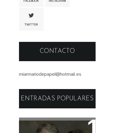
FACEBOOK
INSTAGRAM
TWITTER
CONTACTO
miarmariodepapel@hotmail.es
ENTRADAS POPULARES
Libros: Serie