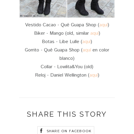
Vestido Cacao - Qué Guapa Shop (
aquí
)
Biker - Mango (old, similar
aquí
)
Botas - Libe Lulle (
aquí
)
Gorrito - Qué Guapa Shop (
aquí
en color
blanco)
Collar - Lowlita&You (old)
Reloj - Daniel Wellington (
aquí
)
SHARE THIS STORY
SHARE ON FACEBOOK