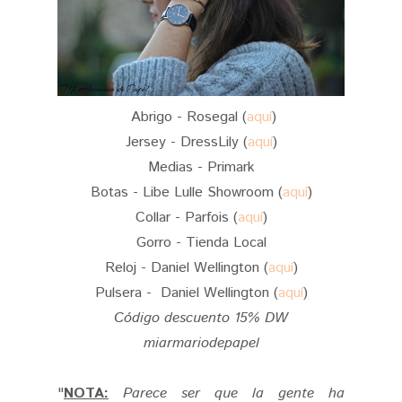
Abrigo - Rosegal (
aquí
)
Jersey - DressLily (
aquí
)
Medias - Primark
Botas - Libe Lulle Showroom (
aquí
)
Collar - Parfois (
aquí
)
Gorro - Tienda Local
Reloj - Daniel Wellington (
aquí
)
Pulsera - Daniel Wellington (
aquí
)
Código descuento 15% DW
miarmariodepapel
"
NOTA:
Parece ser que la gente ha