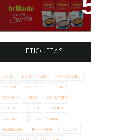
Estudio de Opinión: Brillante
a la Sartén
ETIQUETAS
BEAUTY
BEAUTYBOXES
BFW MAGAZINE
BOXPRIVEE
CASEAPP
COCINA
COSMÉTICA
DECO
DEGUSTABOX
EVENTOS
FASHION
FEATURED
FOTOGRAFÍAS
FOTORESUMEN
IDEASREGALO
INSPIRACIÓN
JOLIEBOX
LIBROS
M.A.C.
MAQUILLAJE