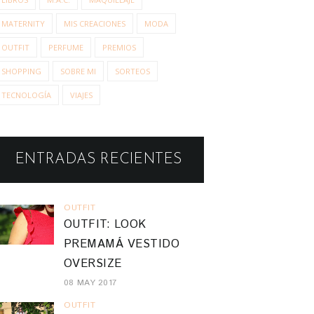
MATERNITY
MIS CREACIONES
MODA
OUTFIT
PERFUME
PREMIOS
SHOPPING
SOBRE MI
SORTEOS
TECNOLOGÍA
VIAJES
ENTRADAS RECIENTES
OUTFIT
OUTFIT: LOOK
PREMAMÁ VESTIDO
OVERSIZE
08 MAY 2017
OUTFIT