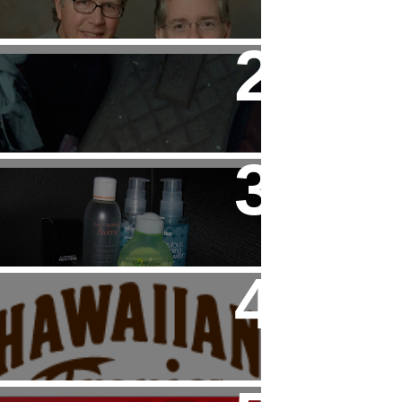
Child
Tip: Cuidado con las
Sneakers de HAKEI
Beauty: Mi "Rutina" Facial
Haul: Dúo de Productos
Hawaiian Tropic para el
Veranito