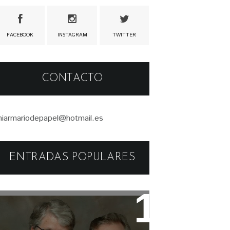
FACEBOOK
INSTAGRAM
TWITTER
CONTACTO
iarmariodepapel@hotmail.es
ENTRADAS POPULARES
Libros: Serie Pendergast de
Douglas Preston y Lincoln