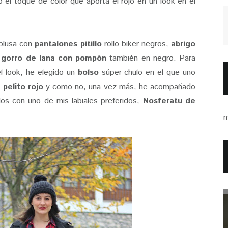
el toque de color que aporta el rojo en un look en el
blusa con
pantalones pitillo
rollo biker negros,
abrigo
y
gorro de lana con pompón
también en negro. Para
el look, he elegido un
bolso
súper chulo en el que uno
e
pelito rojo
y como no, una vez más, he acompañado
os con uno de mis labiales preferidos,
Nosferatu de
m