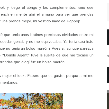
k y luego el abrigo y los complementos, sino que
rench en mente abrí el armario para ver qué prendas
ar una prenda mejor, mi vestido navy de Poppop.
que tenía unos botines preciosos olvidados entre mi
uedar genial, y no me equivocaba. Ya tenía casi listo
¿que no tenía un bolso marrón? Pues si, aunque parezca
de "Double Agent" tuve la suerte de que me tocase un
m
 prendas que elegí fue un bolso marrón.
mejor el look. Espero que os guste, porque a mi me
omentarios.