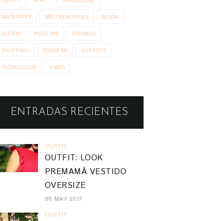
MATERNITY
MIS CREACIONES
MODA
OUTFIT
PERFUME
PREMIOS
SHOPPING
SOBRE MI
SORTEOS
TECNOLOGÍA
VIAJES
ENTRADAS RECIENTES
OUTFIT
OUTFIT: LOOK
PREMAMÁ VESTIDO
OVERSIZE
08 MAY 2017
OUTFIT