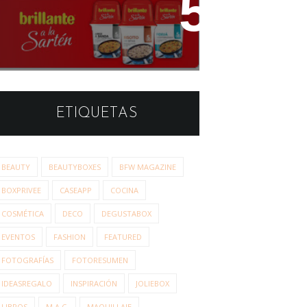
Estudio de Opinión: Brillante
a la Sartén
ETIQUETAS
BEAUTY
BEAUTYBOXES
BFW MAGAZINE
BOXPRIVEE
CASEAPP
COCINA
COSMÉTICA
DECO
DEGUSTABOX
EVENTOS
FASHION
FEATURED
FOTOGRAFÍAS
FOTORESUMEN
IDEASREGALO
INSPIRACIÓN
JOLIEBOX
LIBROS
M.A.C.
MAQUILLAJE