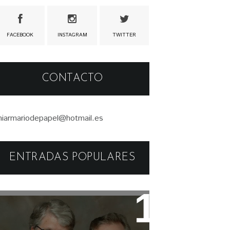
FACEBOOK
INSTAGRAM
TWITTER
CONTACTO
iarmariodepapel@hotmail.es
ENTRADAS POPULARES
Libros: Serie Pendergast de
Douglas Preston y Lincoln